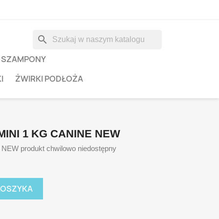
search
 SZAMPONY
I
ŻWIRKI PODŁOŻA
MINI 1 KG CANINE NEW
ne NEW produkt chwilowo niedostępny
KOSZYKA