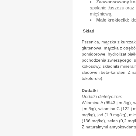
Zaawansowany ko
spalanie tłuszczu ora
mięśniową.
Małe krokieciki:
ide
Skład
Pszenica, mączka z kurczak
glutenowa, mączka z otrębó
pomidorowe, hydrolizat białk
pochodzenia zwierzęcego, s
kokosowy, składniki mineral
śladowe i beta-karoten. Z 
tokoferole).
Dodatki
Dodatki dietetyczne:
Witamina A (9943 j.m./kg), 
j.m./kg), witamina C (122 j.
mg/kg), jod (1,9 mg/kg), mi
(136 mg/kg), selen (0,2 mg/
Z naturalnymi antyoksydant