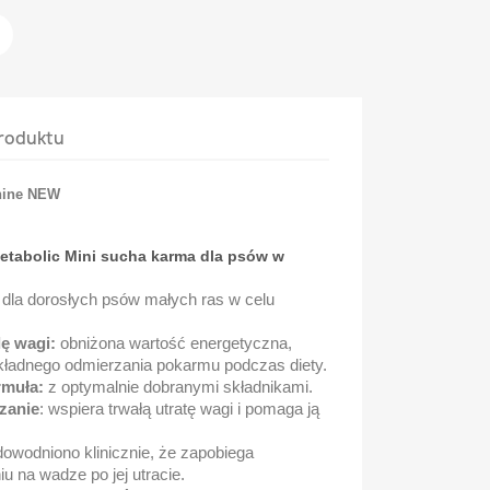
roduktu
anine NEW
 Metabolic Mini sucha karma dla psów w
dla dorosłych psów małych ras w celu
ę wagi:
obniżona wartość energetyczna,
kładnego odmierzania pokarmu podczas diety.
muła:
z optymalnie dobranymi składnikami.
zanie
: wspiera trwałą utratę wagi i pomaga ją
owodniono klinicznie, że zapobiega
 na wadze po jej utracie.