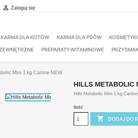

Zaloguj się
KARMA DLA KOTÓW
KARMA DLA PSÓW
KOSMETYKI
 ZEWNĘTRZNE
PREPARATY WITAMINOWE
PRZYSMAK
abolic Mini 1 kg Canine NEW
HILLS METABOLIC 
Hills Metabolic Mini 1 kg Cani
Ilość

DODAJ DO 