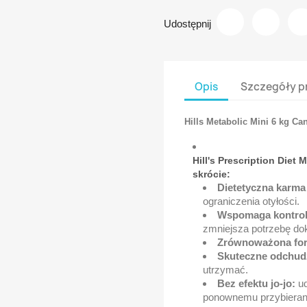
Udostępnij
Opis
Szczegóły p
Hills Metabolic Mini 6 kg C
Hill's Prescription Diet
skrócie:
Dietetyczna karma
ograniczenia otyłości.
Wspomaga kontrol
zmniejsza potrzebę do
Zrównoważona for
Skuteczne odchud
utrzymać.
Bez efektu jo-jo:
ud
ponownemu przybieraniu