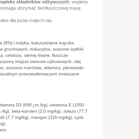
mpleks składników odżywczych:
wspiera
z pomaga utrzymać beztłuszczową masę
alne dla psów małych ras.
a (8%) i indyka, kukurydziana mączka
w grochowych, kukurydza, suszone wytłoki
a, celuloza, siemię lniane, tłuszcze
uszony miąższ owoców cytrusowych, olej
ne, suszona marchew, witaminy, pierwiastki
naturalnym przeciwutleniaczem (mieszane
witamina D3 (690 j.m./kg), witamina E (1050
m./kg), beta-karoten (2,0 mg/kg), żelazo (77,7
edź (7,7 mg/kg), mangan (118 mg/kg), cynk
kg).
ami.