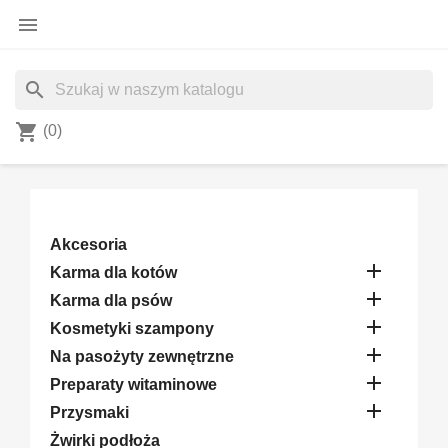

search
shopping_cart
(0)
Akcesoria

Karma dla kotów

Karma dla psów

Kosmetyki szampony

Na pasożyty zewnętrzne

Preparaty witaminowe

Przysmaki
Żwirki podłoża