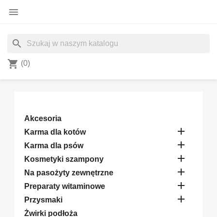

search
shopping_cart
(0)
Akcesoria

Karma dla kotów

Karma dla psów

Kosmetyki szampony

Na pasożyty zewnętrzne

Preparaty witaminowe

Przysmaki
Żwirki podłoża