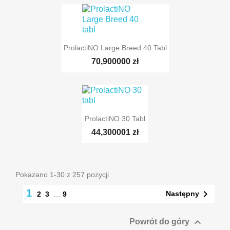
ProlactiNO Large Breed 40 Tabl
TYLKO ONLINE
70,900000 zł
ProlactiNO 30 Tabl
44,300001 zł
Pokazano 1-30 z 257 pozycji
1

Następny
2
3
…
9

Powrót do góry