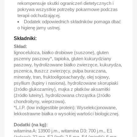
rekompensuje skutki ograniczeń dietetycznych i
pokrywa wszystkie potrzeby pokarmowe podczas
terapii odchudzającej.
Dodatek odpowiednich składników pomaga dbać
o higienę jamy ustnej.
Składniki:
Skład:
lignoceluloza, białko drobiowe (suszone), gluten
pszenny paszowy*, tapioka, gluten kukurydziany
paszowy, hydrolizowane białko zwierzęce, kukurydza,
pszenica, tłuszcz zwierzęcy, pulpa buraczana,
minerały, tran, fruktooligosacharydy, olej sojowy,
psyllium (łupiny i nasiona), hydrolizowane skorupiaki
(źródło glukozaminy), mąka z płatków aksamitki
(źródło luteiny), hydrolizowana chrząstka (źródło
chondroityny, wieprzowa).
*L.I.P. (low indigestible protein): Wyselekcjonowane,
lekkostrawne białka o wysokiej wartości biologicznej.
Dodatki (na kg):
witamina A: 13900 j.m., witamina D3: 700 j.m., E1
(żelazo): 32 mg, E2 (jod): 2,5 mg, E4 (miedź): 6 mg,