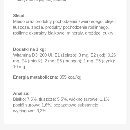
Skład:
Mięso oraz produkty pochodzenia zwierzęcego, oleje i
tłuszcze, zboża, produkty pochodzenia roślinnego,
roślinne ekstrakty białkowe, minerały, drożdże, cukry
Dodatki na 1 kg:
Witamina D3: 200 UI, E1 (żelazo): 3 mg, E2 (jod): 0,26
mg, E4 (miedź): 2 mg, E5 (mangan): 1 mg, E6 (cynk):
10 mg
Energia metaboliczna:
855 kcal/kg
Analiza:
Białko: 7,5%, tłuszcze: 5,5%, włókno surowe: 1,1%,
popiół surowy: 1,6%, bezazotowe substancje
wyciagowe: 3,3%