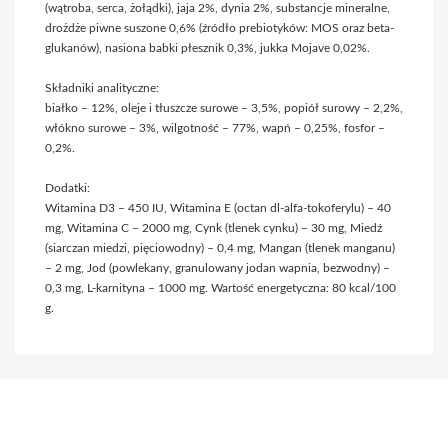
(wątroba, serca, żołądki), jaja 2%, dynia 2%, substancje mineralne,
drożdże piwne suszone 0,6% (źródło prebiotyków: MOS oraz beta-
glukanów), nasiona babki płesznik 0,3%, jukka Mojave 0,02%.
Składniki analityczne:
białko – 12%, oleje i tłuszcze surowe – 3,5%, popiół surowy – 2,2%,
włókno surowe – 3%, wilgotność – 77%, wapń – 0,25%, fosfor –
0,2%.
Dodatki:
Witamina D3 – 450 IU, Witamina E (octan dl-alfa-tokoferylu) – 40
mg, Witamina C – 2000 mg, Cynk (tlenek cynku) – 30 mg, Miedź
(siarczan miedzi, pięciowodny) – 0,4 mg, Mangan (tlenek manganu)
– 2 mg, Jod (powlekany, granulowany jodan wapnia, bezwodny) –
0,3 mg, L-karnityna – 1000 mg. Wartość energetyczna: 80 kcal/100
g.