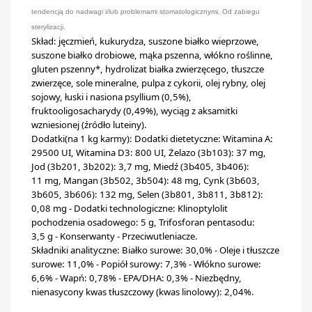
tendencją do nadwagi i/lub problemami stomatologicznymi. Od zabiegu
sterylizacji.
Skład: jęczmień, kukurydza, suszone białko wieprzowe,
suszone białko drobiowe, mąka pszenna, włókno roślinne,
gluten pszenny*, hydrolizat białka zwierzęcego, tłuszcze
zwierzęce, sole mineralne, pulpa z cykorii, olej rybny, olej
sojowy, łuski i nasiona psyllium (0,5%),
fruktooligosacharydy (0,49%), wyciąg z aksamitki
wzniesionej (źródło luteiny).
Dodatki(na 1 kg karmy): Dodatki dietetyczne: Witamina A:
29500 UI, Witamina D3: 800 UI, Żelazo (3b103): 37 mg,
Jod (3b201, 3b202): 3,7 mg, Miedź (3b405, 3b406):
11 mg, Mangan (3b502, 3b504): 48 mg, Cynk (3b603,
3b605, 3b606): 132 mg, Selen (3b801, 3b811, 3b812):
0,08 mg - Dodatki technologiczne: Klinoptylolit
pochodzenia osadowego: 5 g, Trifosforan pentasodu:
3,5 g - Konserwanty - Przeciwutleniacze.
Składniki analityczne: Białko surowe: 30,0% - Oleje i tłuszcze
surowe: 11,0% - Popiół surowy: 7,3% - Włókno surowe:
6,6% - Wapń: 0,78% - EPA/DHA: 0,3% - Niezbędny,
nienasycony kwas tłuszczowy (kwas linolowy): 2,04%.