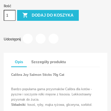
Ilość

DODAJ DO KOSZYKA
Udostępnij
Opis
Szczegóły produktu
Calibra Joy Salmon Sticks 70g Cat
Bardzo popularna
gama
przysmaków
Calibra
dla kotów
-
pyszne
i soczyste
rolki
mięsne z łososia.
Lekkostrawny
przysmak
do żucia
.
Składniki
:
łosoś
, ryby
, mąka ryżowa
, gliceryna
, sorbitol
.