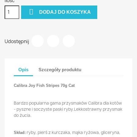
Ilość

DODAJ DO KOSZYKA
Udostępnij
Opis
Szczegóły produktu
Calibra Joy Fish Stripes 70g Cat
Bardzo popularna
gama
przysmaków
Calibra
dla kotów
- pyszne
i soczyste
paski
ryby
.
Lekkostrawny
przysmak
do żucia
.
ryby
,
pierś z kurczaka
, mąka ryżowa
, gliceryna
,
Skład: