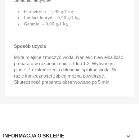
Składniki aktywne
Permetryna – 1,95 g/1 kg
Imidachlopryd – 0,26 g/1 kg
Geraniol – 0,06 g/1 kg
Sposób użycia
Myte miejsce zmoczyć woda. Nanieść niewielka ilość
preparatu w rozcieńczeniu 1:1 lub 1:2. Wytworzyć
piane. Po zakończeniu dokładnie spłukać woda. W
razie konieczności zabieg można powtórzyć.
Skuteczność preparatu obserwowano po 5 min.
keyboard_arrow_down
INFORMACJA O SKLEPIE