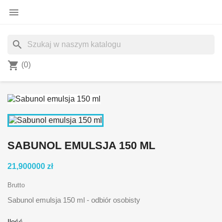

search
shopping_cart
(0)
SABUNOL EMULSJA 150 ML
21,900000 zł
Brutto
Sabunol emulsja 150 ml - odbiór osobisty
Ilość