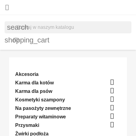

search
shopping_cart
(0)
Akcesoria

Karma dla kotów

Karma dla psów

Kosmetyki szampony

Na pasożyty zewnętrzne

Preparaty witaminowe

Przysmaki
Żwirki podłoża